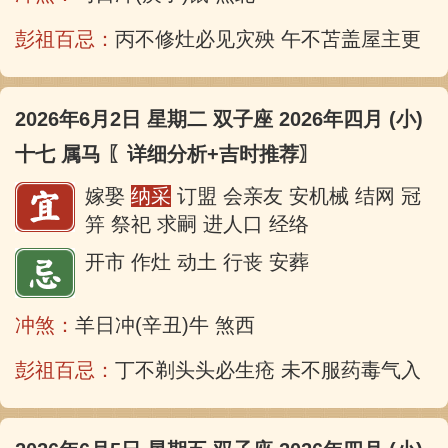
彭祖百忌：
丙不修灶必见灾殃 午不苫盖屋主更张
2026年6月2日 星期二 双子座 2026年四月 (小)
十七 属马
〖详细分析+吉时推荐〗
嫁娶
纳采
订盟 会亲友 安机械 结网 冠
笄 祭祀 求嗣 进人口 经络
开市 作灶 动土 行丧 安葬
冲煞：
羊日冲(辛丑)牛 煞西
彭祖百忌：
丁不剃头头必生疮 未不服药毒气入肠