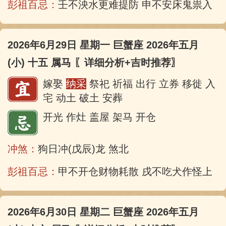
彭祖百忌：
壬不泱水更难提防 申不安床鬼祟入房
2026年6月29日 星期一 巨蟹座 2026年五月
(小) 十五 属马
〖详细分析+吉时推荐〗
嫁娶
纳采
祭祀 祈福 出行 立券 移徙 入
宅 动土 破土 安葬
开光 作灶 盖屋 架马 开仓
冲煞：
狗日冲(戊辰)龙 煞北
彭祖百忌：
甲不开仓财物耗散 戌不吃犬作怪上床
2026年6月30日 星期二 巨蟹座 2026年五月