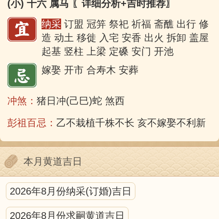
(小) 十六 属马
〖详细分析+吉时推荐〗
纳采
订盟 冠笄 祭祀 祈福 斋醮 出行 修
造 动土 移徙 入宅 安香 出火 拆卸 盖屋
起基 竖柱 上梁 定磉 安门 开池
嫁娶 开市 合寿木 安葬
冲煞：
猪日冲(己巳)蛇 煞西
彭祖百忌：
乙不栽植千株不长 亥不嫁娶不利新郎
本月黄道吉日
2026年8月份纳采(订婚)吉日
2026年8月份求嗣黄道吉日