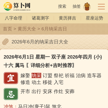
搜索
抽签
八字命理
诸葛测字
黄历择吉
星座运势
首页
>
黄历大全
>
6月纳采吉日
2026年6月的纳采吉日大全
2026年6月1日 星期一 双子座 2026年四月 (小)
十六 属马
〖详细分析+吉时推荐〗
嫁娶
纳采
订盟 祭祀 祈福 治病 造车器
修造 动土 移徙 入宅
开市 出行 安床 作灶 安葬
冲煞：
马日冲(庚子)鼠 煞北