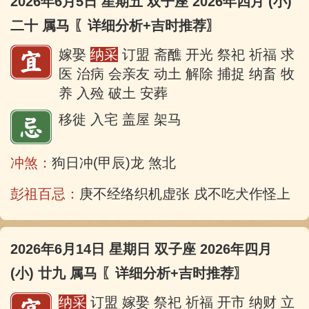
2026年6月5日 星期五 双子座 2026年四月 (小)
二十 属马
〖详细分析+吉时推荐〗
嫁娶
纳采
订盟 斋醮 开光 祭祀 祈福 求
医 治病 会亲友 动土 解除 捕捉 纳畜 牧
养 入殓 破土 安葬
移徙 入宅 盖屋 架马
冲煞：
狗日冲(甲辰)龙 煞北
彭祖百忌：
庚不经络织机虚张 戌不吃犬作怪上床
2026年6月14日 星期日 双子座 2026年四月
(小) 廿九 属马
〖详细分析+吉时推荐〗
纳采
订盟 嫁娶 祭祀 祈福 开市 纳财 立