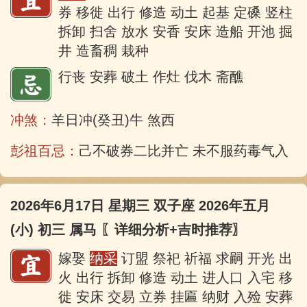
券 移徙 出行 修造 动土 起基 定磉 竖柱
拆卸 扫舍 放水 安香 安床 造船 开池 掘
井 造畜稠 栽种
行丧 安葬 破土 作灶 伐木 斋醮
冲煞：
羊日冲(癸丑)牛 煞西
彭祖百忌：
己不破券二比并亡 未不服药毒气入肠
2026年6月17日 星期三 双子座 2026年五月
(小) 初三 属马
〖详细分析+吉时推荐〗
嫁娶
纳采
订盟 祭祀 祈福 求嗣 开光 出
火 出行 拆卸 修造 动土 进人口 入宅 移
徙 安床 交易 立券 挂匾 纳财 入殓 安葬