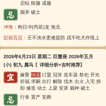
启钻 除服 成服
掘井 破土
冲煞：
狗日冲(丙辰)龙 煞北
彭祖百忌：
壬不泱水更难提防 戌不吃犬作怪上床
2026年6月23日 星期二 巨蟹座 2026年五月
(小) 初九 属马
〖详细分析+吉时推荐〗
嫁娶
纳采
订盟 冠笄 造车器 祭祀 开光
祈福 求嗣 出行 解除 伐木 出火 入宅 拆
卸 修造 动土 上梁 安床 栽种 破土
行丧 置产 安葬