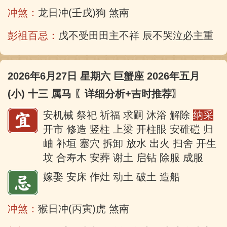
冲煞：
龙日冲(壬戌)狗 煞南
彭祖百忌：
戊不受田田主不祥 辰不哭泣必主重丧
2026年6月27日 星期六 巨蟹座 2026年五月
(小) 十三 属马
〖详细分析+吉时推荐〗
安机械 祭祀 祈福 求嗣 沐浴 解除
纳采
开市 修造 竖柱 上梁 开柱眼 安碓磑 归
岫 补垣 塞穴 拆卸 放水 出火 扫舍 开生
坟 合寿木 安葬 谢土 启钻 除服 成服
嫁娶 安床 作灶 动土 破土 造船
冲煞：
猴日冲(丙寅)虎 煞南