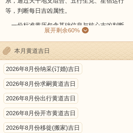
系，通过天干地支组合、五行生克、星宿运行
等，判断每日吉凶属性。
一份标准黄历包含基础信息与核心吉凶判断
展开剩余60%
两部分。基础信息有公历与农历对照、干支纪
年、节气节日和生肖属相；核心部分则包括黄
本月黄道吉日
道黑道、十二建星、二十八星宿和冲煞信息。
黄道吉日由黄道六神值日，诸事顺遂；黑道凶
2026年8月份纳采(订婚)吉日
日则需谨慎。十二建星循环值日，各有适配场
2026年8月份求嗣黄道吉日
景，是宜忌判断的核心。冲煞信息需避开与核
心参与人生肖、活动方位的冲突。
2026年8月份出行黄道吉日
使用黄历需遵循“事为先、俗为纲、合己
2026年8月份开市黄道吉日
身”原则：先明确活动性质，筛选宜办事项的日
2026年8月份移徙(搬家)吉日
期，避开冲煞与强凶标注，再结合现实时间、