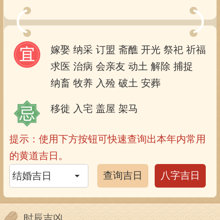
嫁娶
纳采
订盟
斋醮
开光
祭祀
祈福
求医
治病
会亲友
动土
解除
捕捉
纳畜
牧养
入殓
破土
安葬
移徙
入宅
盖屋
架马
提示：使用下方按钮可快速查询出本年内常用
的黄道吉日。
查询吉日
八字吉日
时辰吉凶