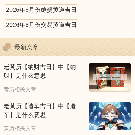
天气等因素调整。
2026年8月份嫁娶黄道吉日
黄历的宜忌的标注需结合具体场景解读，不
2026年8月份交易黄道吉日
可生搬硬套。比如“宜动土”多针对新房修建、
庭院改造等重大工程，日常家居小修缮无需严
最新文章
格遵循；“忌婚嫁”则主要避开与新人相冲、神
煞不利的日子，若遇特殊情况，可结合民俗祈
老黄历【纳财吉日】中【纳
福仪式灵活调整。
财】是什么意思
我们应理性看待择吉黄历，它是传统文化的
黄历相关文章
传承。它既承载着古人顺应自然、趋吉避凶的
老黄历【造车吉日】中【造
生活理念，也融入了不同时代的民俗特色，成
车】是什么意思
为连接传统与当下的文化纽带。无论是过去还
黄历相关文章
是现在，人们使用黄历的本质，都是对美好生