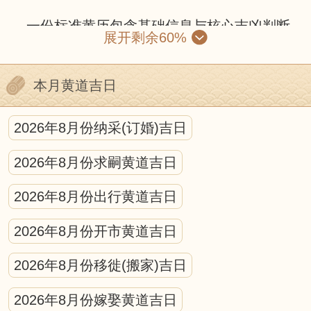
一份标准黄历包含基础信息与核心吉凶判断
展开剩余60%
两部分。基础信息有公历与农历对照、干支纪
年、节气节日和生肖属相；核心部分则包括黄
本月黄道吉日
道黑道、十二建星、二十八星宿和冲煞信息。
黄道吉日由黄道六神值日，诸事顺遂；黑道凶
2026年8月份纳采(订婚)吉日
日则需谨慎。十二建星循环值日，各有适配场
2026年8月份求嗣黄道吉日
景，是宜忌判断的核心。冲煞信息需避开与核
心参与人生肖、活动方位的冲突。
2026年8月份出行黄道吉日
使用黄历需遵循“事为先、俗为纲、合己
2026年8月份开市黄道吉日
身”原则：先明确活动性质，筛选宜办事项的日
2026年8月份移徙(搬家)吉日
期，避开冲煞与强凶标注，再结合现实时间、
天气等因素调整。
2026年8月份嫁娶黄道吉日