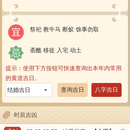
祭祀
教牛马
断蚁
馀事勿取
斋醮
移徙
入宅
动土
提示：使用下方按钮可快速查询出本年内常用
的黄道吉日。
查询吉日
八字吉日
时辰吉凶