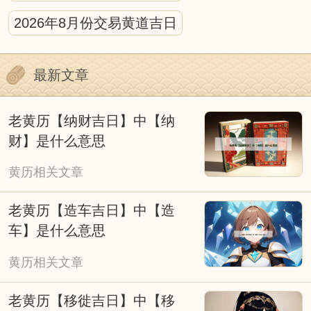
黄历的宜忌的标注需结合具体场景解读，不
2026年8月份交易黄道吉日
可生搬硬套。比如“宜动土”多针对新房修建、
庭院改造等重大工程，日常家居小修缮无需严
最新文章
格遵循；“忌婚嫁”则主要避开与新人相冲、神
煞不利的日子，若遇特殊情况，可结合民俗祈
老黄历【纳财吉日】中【纳
福仪式灵活调整。
财】是什么意思
我们应理性看待择吉黄历，它是传统文化的
黄历相关文章
传承。它既承载着古人顺应自然、趋吉避凶的
老黄历【造车吉日】中【造
生活理念，也融入了不同时代的民俗特色，成
车】是什么意思
为连接传统与当下的文化纽带。无论是过去还
黄历相关文章
是现在，人们使用黄历的本质，都是对美好生
活的期许，而非单纯依赖吉凶标注的盲目跟
老黄历【移徙吉日】中【移