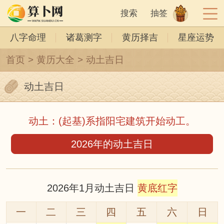
搜索
抽签
八字命理
诸葛测字
黄历择吉
星座运势
首页
>
黄历大全
>
动土吉日
动土吉日
动土：(起基)系指阳宅建筑开始动工。
2026年的动土吉日
2026年1月动土吉日
黄底红字
一
二
三
四
五
六
日