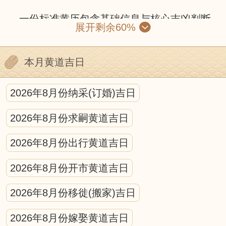
一份标准黄历包含基础信息与核心吉凶判断
展开剩余60%
两部分。基础信息有公历与农历对照、干支纪
年、节气节日和生肖属相；核心部分则包括黄
本月黄道吉日
道黑道、十二建星、二十八星宿和冲煞信息。
黄道吉日由黄道六神值日，诸事顺遂；黑道凶
2026年8月份纳采(订婚)吉日
日则需谨慎。十二建星循环值日，各有适配场
2026年8月份求嗣黄道吉日
景，是宜忌判断的核心。冲煞信息需避开与核
心参与人生肖、活动方位的冲突。
2026年8月份出行黄道吉日
使用黄历需遵循“事为先、俗为纲、合己
2026年8月份开市黄道吉日
身”原则：先明确活动性质，筛选宜办事项的日
2026年8月份移徙(搬家)吉日
期，避开冲煞与强凶标注，再结合现实时间、
天气等因素调整。
2026年8月份嫁娶黄道吉日