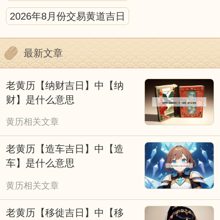
黄历的宜忌的标注需结合具体场景解读，不
2026年8月份交易黄道吉日
可生搬硬套。比如“宜动土”多针对新房修建、
庭院改造等重大工程，日常家居小修缮无需严
最新文章
格遵循；“忌婚嫁”则主要避开与新人相冲、神
煞不利的日子，若遇特殊情况，可结合民俗祈
老黄历【纳财吉日】中【纳
福仪式灵活调整。
财】是什么意思
我们应理性看待择吉黄历，它是传统文化的
黄历相关文章
传承。它既承载着古人顺应自然、趋吉避凶的
老黄历【造车吉日】中【造
生活理念，也融入了不同时代的民俗特色，成
车】是什么意思
为连接传统与当下的文化纽带。无论是过去还
黄历相关文章
是现在，人们使用黄历的本质，都是对美好生
活的期许，而非单纯依赖吉凶标注的盲目跟
老黄历【移徙吉日】中【移