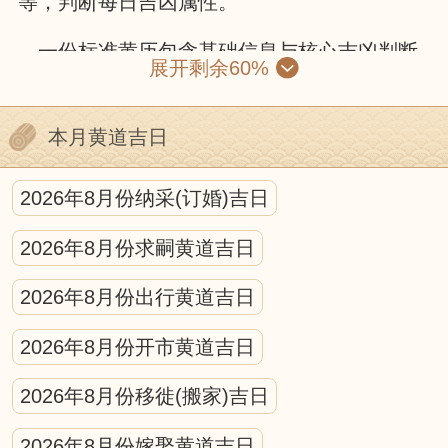
等，判断每日吉凶属性。
一份标准黄历包含基础信息与核心吉凶判断
展开剩余60%
两部分。基础信息有公历与农历对照、干支纪
年、节气节日和生肖属相；核心部分则包括黄
本月黄道吉日
道黑道、十二建星、二十八星宿和冲煞信息。
黄道吉日由黄道六神值日，诸事顺遂；黑道凶
2026年8月份纳采(订婚)吉日
日则需谨慎。十二建星循环值日，各有适配场
2026年8月份求嗣黄道吉日
景，是宜忌判断的核心。冲煞信息需避开与核
心参与人生肖、活动方位的冲突。
2026年8月份出行黄道吉日
使用黄历需遵循“事为先、俗为纲、合己
2026年8月份开市黄道吉日
身”原则：先明确活动性质，筛选宜办事项的日
2026年8月份移徙(搬家)吉日
期，避开冲煞与强凶标注，再结合现实时间、
天气等因素调整。
2026年8月份嫁娶黄道吉日