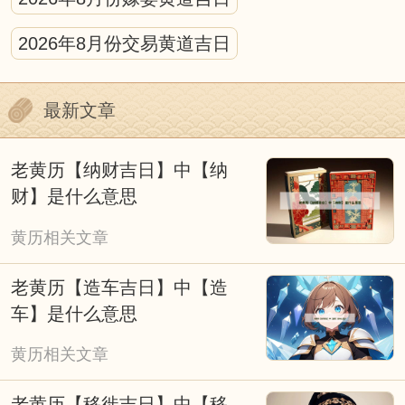
黄历的宜忌的标注需结合具体场景解读，不
2026年8月份交易黄道吉日
可生搬硬套。比如“宜动土”多针对新房修建、
庭院改造等重大工程，日常家居小修缮无需严
最新文章
格遵循；“忌婚嫁”则主要避开与新人相冲、神
煞不利的日子，若遇特殊情况，可结合民俗祈
老黄历【纳财吉日】中【纳
福仪式灵活调整。
财】是什么意思
我们应理性看待择吉黄历，它是传统文化的
黄历相关文章
传承。它既承载着古人顺应自然、趋吉避凶的
老黄历【造车吉日】中【造
生活理念，也融入了不同时代的民俗特色，成
车】是什么意思
为连接传统与当下的文化纽带。无论是过去还
黄历相关文章
是现在，人们使用黄历的本质，都是对美好生
活的期许，而非单纯依赖吉凶标注的盲目跟
老黄历【移徙吉日】中【移