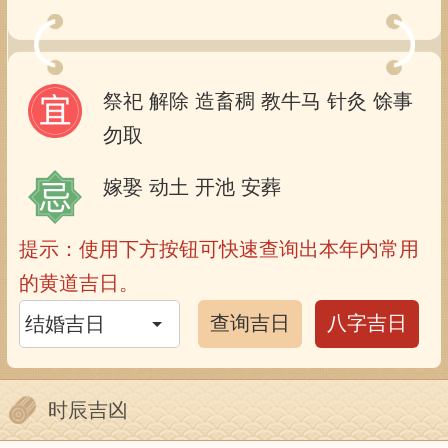
祭祀
解除
造畜稠
教牛马
针灸
馀事
勿取
嫁娶
动土
开池
安葬
提示：使用下方按钮可快速查询出本年内常用
的黄道吉日。
查询吉日
八字吉日
时辰吉凶