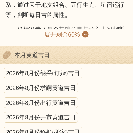
系，通过天干地支组合、五行生克、星宿运行
等，判断每日吉凶属性。
一份标准黄历包含基础信息与核心吉凶判断
展开剩余60%
两部分。基础信息有公历与农历对照、干支纪
年、节气节日和生肖属相；核心部分则包括黄
本月黄道吉日
道黑道、十二建星、二十八星宿和冲煞信息。
黄道吉日由黄道六神值日，诸事顺遂；黑道凶
2026年8月份纳采(订婚)吉日
日则需谨慎。十二建星循环值日，各有适配场
2026年8月份求嗣黄道吉日
景，是宜忌判断的核心。冲煞信息需避开与核
心参与人生肖、活动方位的冲突。
2026年8月份出行黄道吉日
使用黄历需遵循“事为先、俗为纲、合己
2026年8月份开市黄道吉日
身”原则：先明确活动性质，筛选宜办事项的日
2026年8月份移徙(搬家)吉日