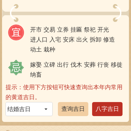
开市
交易
立券
挂匾
祭祀
开光
进人口
入宅
安床
出火
拆卸
修造
动土
栽种
嫁娶
立碑
出行
伐木
安葬
行丧
移徙
纳畜
提示：使用下方按钮可快速查询出本年内常用
的黄道吉日。
查询吉日
八字吉日