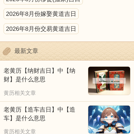
期，避开冲煞与强凶标注，再结合现实时间、
天气等因素调整。
2026年8月份嫁娶黄道吉日
黄历的宜忌的标注需结合具体场景解读，不
2026年8月份交易黄道吉日
可生搬硬套。比如“宜动土”多针对新房修建、
庭院改造等重大工程，日常家居小修缮无需严
最新文章
格遵循；“忌婚嫁”则主要避开与新人相冲、神
煞不利的日子，若遇特殊情况，可结合民俗祈
老黄历【纳财吉日】中【纳
福仪式灵活调整。
财】是什么意思
我们应理性看待择吉黄历，它是传统文化的
黄历相关文章
传承。它既承载着古人顺应自然、趋吉避凶的
老黄历【造车吉日】中【造
生活理念，也融入了不同时代的民俗特色，成
车】是什么意思
为连接传统与当下的文化纽带。无论是过去还
黄历相关文章
是现在，人们使用黄历的本质，都是对美好生