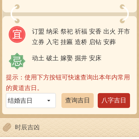
订盟
纳采
祭祀
祈福
安香
出火
开市
立券
入宅
挂匾
造桥
启钻
安葬
动土
破土
嫁娶
掘井
安床
提示：使用下方按钮可快速查询出本年内常用
的黄道吉日。
查询吉日
八字吉日
时辰吉凶