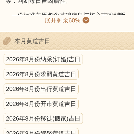
等，判断每日吉凶属性。
一份标准黄历包含基础信息与核心吉凶判断
展开剩余60%
两部分。基础信息有公历与农历对照、干支纪
年、节气节日和生肖属相；核心部分则包括黄
本月黄道吉日
道黑道、十二建星、二十八星宿和冲煞信息。
黄道吉日由黄道六神值日，诸事顺遂；黑道凶
2026年8月份纳采(订婚)吉日
日则需谨慎。十二建星循环值日，各有适配场
2026年8月份求嗣黄道吉日
景，是宜忌判断的核心。冲煞信息需避开与核
心参与人生肖、活动方位的冲突。
2026年8月份出行黄道吉日
使用黄历需遵循“事为先、俗为纲、合己
2026年8月份开市黄道吉日
身”原则：先明确活动性质，筛选宜办事项的日
2026年8月份移徙(搬家)吉日
期，避开冲煞与强凶标注，再结合现实时间、
天气等因素调整。
2026年8月份嫁娶黄道吉日