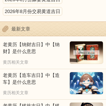
黄历的宜忌的标注需结合具体场景解读，不
2026年8月份交易黄道吉日
可生搬硬套。比如“宜动土”多针对新房修建、
庭院改造等重大工程，日常家居小修缮无需严
最新文章
格遵循；“忌婚嫁”则主要避开与新人相冲、神
煞不利的日子，若遇特殊情况，可结合民俗祈
老黄历【纳财吉日】中【纳
福仪式灵活调整。
财】是什么意思
我们应理性看待择吉黄历，它是传统文化的
黄历相关文章
传承。它既承载着古人顺应自然、趋吉避凶的
老黄历【造车吉日】中【造
生活理念，也融入了不同时代的民俗特色，成
车】是什么意思
为连接传统与当下的文化纽带。无论是过去还
黄历相关文章
是现在，人们使用黄历的本质，都是对美好生
活的期许，而非单纯依赖吉凶标注的盲目跟
老黄历【移徙吉日】中【移