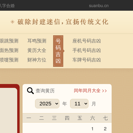
八字合婚
suanbu.cn
号
眼跳预测
耳鸣预测
座机号码吉凶
码
面热预测
黄历大全
手机号码吉凶
吉
喷嚏预测
财神方位
车牌号码吉凶
凶
查询黄历
闰年闰月大全 >>
年
月
一
二
三
四
五
六
七
1
2