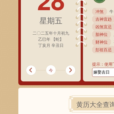
28
冲煞
牛
星期五
吉神宜趋
凶煞宜忌
二〇二五年十月初九
胎神位
乙巳年 【蛇】
财神位
丁亥月 辛丑日
彭祖百忌
提示：使用
今
黄历大全查询