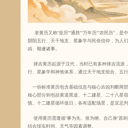
老黄历又称“皇历”“通胜”“万年历”“农民历”
阴阳五行、天干地支、星象学与民俗信仰，为人
凶、顺遂诸事。
择吉黄历起源于汉代，当时已有多种择吉流派，
行、星象学和神煞体系，通过天干地支组合、五
一份标准黄历包含基础信息与核心吉凶判断两部
核心部分则包括黄道黑道、十二建星、二十八星
慎。十二建星循环值日，各有适配场景，是宜忌
使用黄历需遵循“事为先、俗为纲、合己身”原
结合现实时间、天气等因素调整。