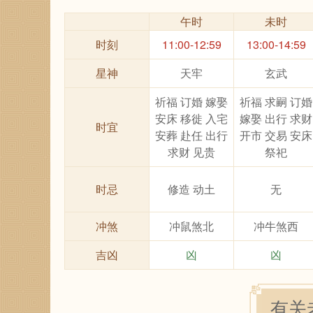
午时
未时
时刻
11:00-12:59
13:00-14:59
星神
天牢
玄武
祈福 订婚 嫁娶
祈福 求嗣 订婚
安床 移徙 入宅
嫁娶 出行 求财
时宜
安葬 赴任 出行
开市 交易 安床
求财 见贵
祭祀
时忌
修造 动土
无
冲煞
冲鼠煞北
冲牛煞西
吉凶
凶
凶
有关