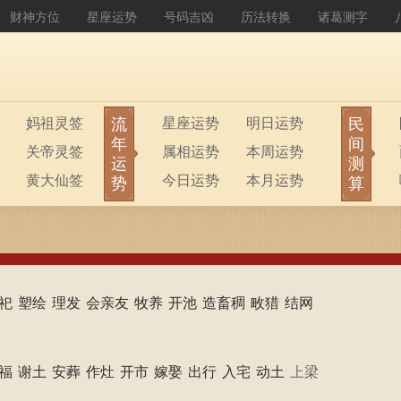
财神方位
星座运势
号码吉凶
历法转换
诸葛测字
流
民
妈祖灵签
星座运势
明日运势
年
间
关帝灵签
属相运势
本周运势
运
测
黄大仙签
今日运势
本月运势
势
算
祀
塑绘
理发
会亲友
牧养
开池
造畜稠
畋猎
结网
福
谢土
安葬
作灶
开市
嫁娶
出行
入宅
动土
上梁