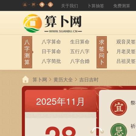
关于我们
卜算抽签
免费测算
八
求
八字算命
生日算命
观音灵签
字
签
日干算命
五行八字
月老灵签
测
问
八字简批
八字合婚
吕祖灵签
算
卜
算卜网
黄历大全
吉日吉时
2025年11月
祭
祈