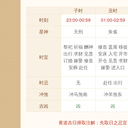
子时
丑时
时刻
23:00-00:59
01:00-02:59
星神
天刑
朱雀
祭祀 祈福 酬神
修造 盖屋 移徙
出行 求财 见贵
安床 入宅 开市
时宜
订婚 嫁娶 修造
开仓 见贵 求财
安葬 赴任
嫁娶 进人口
时忌
无
赴任 出行
冲煞
冲马煞南
冲羊煞东
吉凶
凶
凶
黄道吉日择取注解：先取日之忌宜