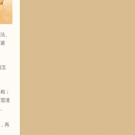
历法、
吉避
阳五
属相；
则需谨
突。
，再