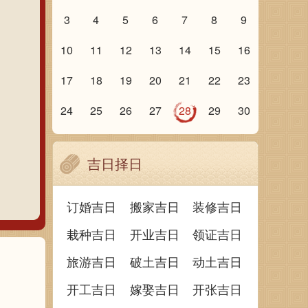
3
4
5
6
7
8
9
10
11
12
13
14
15
16
17
18
19
20
21
22
23
24
25
26
27
28
29
30
吉日择日
订婚吉日
搬家吉日
装修吉日
栽种吉日
开业吉日
领证吉日
旅游吉日
破土吉日
动土吉日
开工吉日
嫁娶吉日
开张吉日