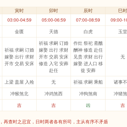
寅时
卯时
辰时
巳
03:00-04:59
05:00-06:59
07:00-08:59
09:00-1
金匮
天德
白虎
玉
祈福 求嗣 订婚
作灶 祭祀 斋醮
祈福 求嗣 订婚
嫁娶 出行 求财
酬神 修造 赴任
嫁娶 出行 求财
开市 交易 安床
见贵 求财 出行
无
开市 交易 安床
修造 入宅 安葬
嫁娶 进人口 移
赴任
徙 安葬
上梁 盖屋 入殓
无
祈福 求嗣 乘船
诸事
冲猴煞北
冲鸡煞西
冲狗煞南
冲猪
吉
吉
凶
吉
，再查时之忌宜，日时两者各有所司，主从有序不矛盾