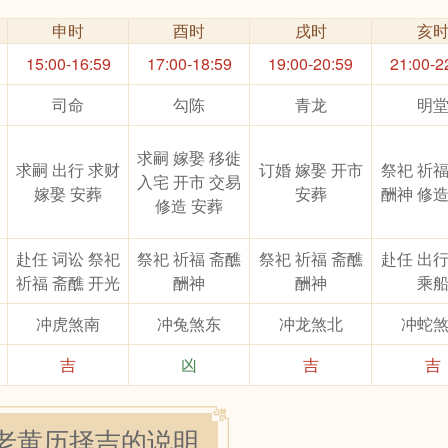
申时
酉时
戌时
亥
15:00-16:59
17:00-18:59
19:00-20:59
21:00-2
司命
勾陈
青龙
明
求嗣 嫁娶 移徙
求嗣 出行 求财
订婚 嫁娶 开市
祭祀 祈福
入宅 开市 交易
嫁娶 安葬
安葬
酬神 修造
修造 安葬
赴任 词讼 祭祀
祭祀 祈福 斋醮
祭祀 祈福 斋醮
赴任 出行
祈福 斋醮 开光
酬神
酬神
乘
冲虎煞南
冲兔煞东
冲龙煞北
冲蛇
吉
凶
吉
吉
老黄历择吉的说明