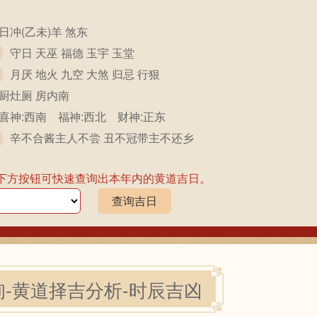
日冲(乙未)羊 煞东
守日 天巫 福德 玉宇 玉堂
月厌 地火 九空 大煞 归忌 行狠
厨灶厕 房内南
喜神:西南 福神:西北 财神:正东
辛不合酱主人不尝 丑不冠带主不还乡
下方按钮可快速查询出本年内的黄道吉日。
查询吉日
-黄道择吉分析-时辰吉凶