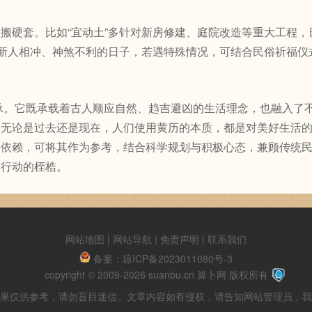
硬套。比如“宜动土”多针对新房修建、庭院改造等重大工程，
与新人相冲、神煞不利的日子，若遇特殊情况，可结合民俗祈福仪
。它既承载着古人顺应自然、趋吉避凶的生活理念，也融入了
。无论是过去还是现在，人们使用黄历的本质，都是对美好生活
目依赖，可将其作为参考，结合科学规划与积极心态，兼顾传统
非行动的桎梏。
网站地图
|
网站导航
|
免责声明 |
联系我们
备案：
琼ICP备2023011080号-3
copyright © 2009-2026 suanbu.cn 算卜网 版权所有
果仅供参考，请勿盲目迷信。文章内容如有侵权，请告知网站管理员，我