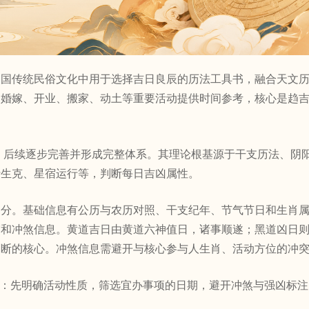
，是中国传统民俗文化中用于选择吉日良辰的历法工具书，融合天文
们婚嫁、开业、搬家、动土等重要活动提供时间参考，核心是趋
后续逐步完善并形成完整体系。其理论根基源于干支历法、阴
行生克、星宿运行等，判断每日吉凶属性。
分。基础信息有公历与农历对照、干支纪年、节气节日和生肖
宿和冲煞信息。黄道吉日由黄道六神值日，诸事顺遂；黑道凶日
判断的核心。冲煞信息需避开与核心参与人生肖、活动方位的冲
则：先明确活动性质，筛选宜办事项的日期，避开冲煞与强凶标注