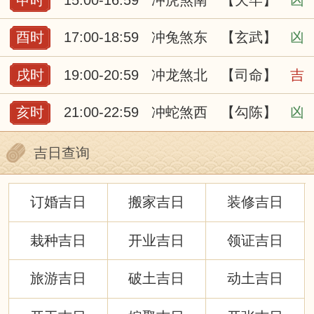
酉时
17:00-18:59
冲兔煞东
【玄武】
凶
戌时
19:00-20:59
冲龙煞北
【司命】
吉
亥时
21:00-22:59
冲蛇煞西
【勾陈】
凶
吉日查询
订婚吉日
搬家吉日
装修吉日
栽种吉日
开业吉日
领证吉日
旅游吉日
破土吉日
动土吉日