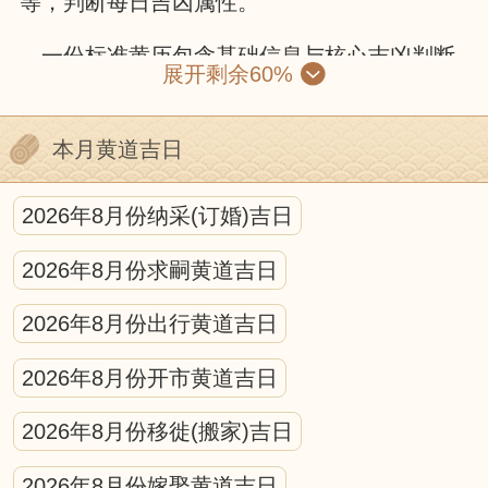
等，判断每日吉凶属性。
一份标准黄历包含基础信息与核心吉凶判断
展开剩余60%
两部分。基础信息有公历与农历对照、干支纪
年、节气节日和生肖属相；核心部分则包括黄
本月黄道吉日
道黑道、十二建星、二十八星宿和冲煞信息。
黄道吉日由黄道六神值日，诸事顺遂；黑道凶
2026年8月份纳采(订婚)吉日
日则需谨慎。十二建星循环值日，各有适配场
2026年8月份求嗣黄道吉日
景，是宜忌判断的核心。冲煞信息需避开与核
心参与人生肖、活动方位的冲突。
2026年8月份出行黄道吉日
使用黄历需遵循“事为先、俗为纲、合己
2026年8月份开市黄道吉日
身”原则：先明确活动性质，筛选宜办事项的日
2026年8月份移徙(搬家)吉日
期，避开冲煞与强凶标注，再结合现实时间、
天气等因素调整。
2026年8月份嫁娶黄道吉日