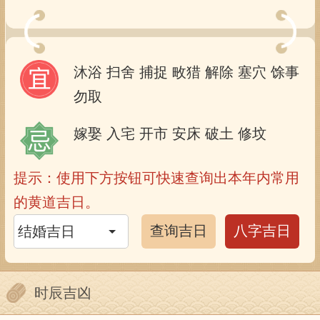
沐浴
扫舍
捕捉
畋猎
解除
塞穴
馀事
勿取
嫁娶
入宅
开市
安床
破土
修坟
提示：使用下方按钮可快速查询出本年内常用
的黄道吉日。
查询吉日
八字吉日
时辰吉凶