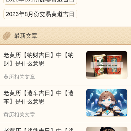
黄历的宜忌的标注需结合具体场景解读，不
2026年8月份交易黄道吉日
可生搬硬套。比如“宜动土”多针对新房修建、
庭院改造等重大工程，日常家居小修缮无需严
最新文章
格遵循；“忌婚嫁”则主要避开与新人相冲、神
煞不利的日子，若遇特殊情况，可结合民俗祈
老黄历【纳财吉日】中【纳
福仪式灵活调整。
财】是什么意思
我们应理性看待择吉黄历，它是传统文化的
黄历相关文章
传承。它既承载着古人顺应自然、趋吉避凶的
老黄历【造车吉日】中【造
生活理念，也融入了不同时代的民俗特色，成
车】是什么意思
为连接传统与当下的文化纽带。无论是过去还
黄历相关文章
是现在，人们使用黄历的本质，都是对美好生
活的期许，而非单纯依赖吉凶标注的盲目跟
老黄历【移徙吉日】中【移