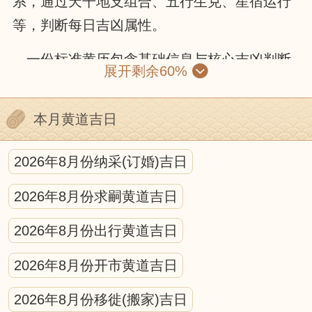
系，通过天干地支组合、五行生克、星宿运行
等，判断每日吉凶属性。
一份标准黄历包含基础信息与核心吉凶判断
展开剩余60%
两部分。基础信息有公历与农历对照、干支纪
年、节气节日和生肖属相；核心部分则包括黄
本月黄道吉日
道黑道、十二建星、二十八星宿和冲煞信息。
黄道吉日由黄道六神值日，诸事顺遂；黑道凶
2026年8月份纳采(订婚)吉日
日则需谨慎。十二建星循环值日，各有适配场
2026年8月份求嗣黄道吉日
景，是宜忌判断的核心。冲煞信息需避开与核
心参与人生肖、活动方位的冲突。
2026年8月份出行黄道吉日
使用黄历需遵循“事为先、俗为纲、合己
2026年8月份开市黄道吉日
身”原则：先明确活动性质，筛选宜办事项的日
2026年8月份移徙(搬家)吉日
期，避开冲煞与强凶标注，再结合现实时间、