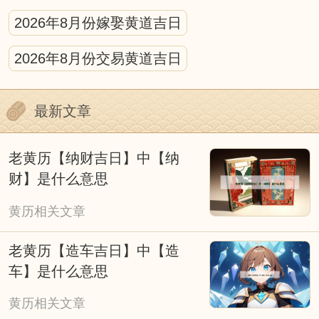
天气等因素调整。
2026年8月份嫁娶黄道吉日
黄历的宜忌的标注需结合具体场景解读，不
2026年8月份交易黄道吉日
可生搬硬套。比如“宜动土”多针对新房修建、
庭院改造等重大工程，日常家居小修缮无需严
最新文章
格遵循；“忌婚嫁”则主要避开与新人相冲、神
煞不利的日子，若遇特殊情况，可结合民俗祈
老黄历【纳财吉日】中【纳
福仪式灵活调整。
财】是什么意思
我们应理性看待择吉黄历，它是传统文化的
黄历相关文章
传承。它既承载着古人顺应自然、趋吉避凶的
老黄历【造车吉日】中【造
生活理念，也融入了不同时代的民俗特色，成
车】是什么意思
为连接传统与当下的文化纽带。无论是过去还
黄历相关文章
是现在，人们使用黄历的本质，都是对美好生