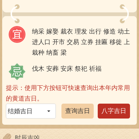
纳采
嫁娶
裁衣
理发
出行
修造
动土
进人口
开市
交易
立券
挂匾
移徙
上
栽种
纳畜
梁
伐木
安葬
安床
祭祀
祈福
提示：使用下方按钮可快速查询出本年内常用
的黄道吉日。
查询吉日
八字吉日
时辰吉凶